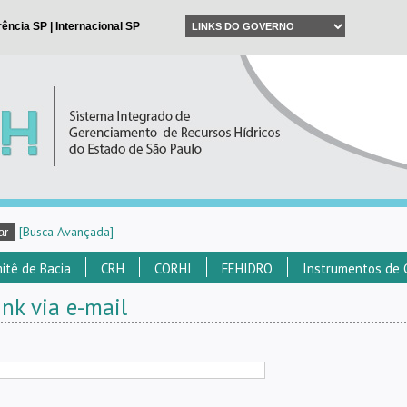
[Busca Avançada]
itê de Bacia
CRH
CORHI
FEHIDRO
Instrumentos de 
nk via e-mail