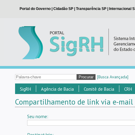
[Busca Avançada]
SigRH
Agência de Bacia
Comitê de Bacia
CRH
Compartilhamento de link via e-mail
Seu nome:
Destinatário: