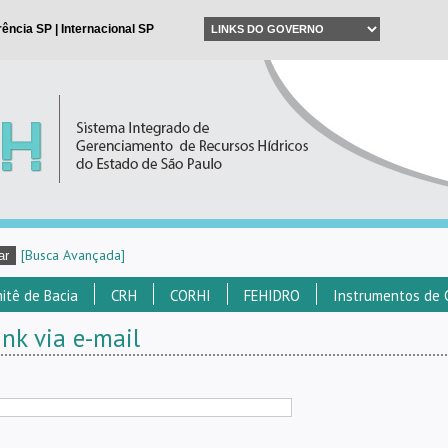
[Busca Avançada]
itê de Bacia
CRH
CORHI
FEHIDRO
Instrumentos de 
nk via e-mail