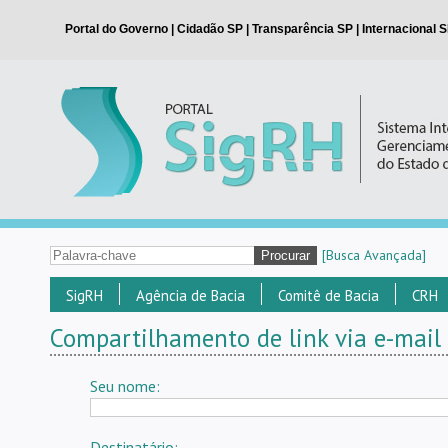
[Busca Avançada]
SigRH
Agência de Bacia
Comitê de Bacia
CRH
Compartilhamento de link via e-mail
Seu nome:
Destinatário: