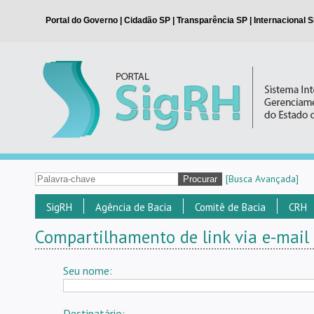
[Busca Avançada]
SigRH
Agência de Bacia
Comitê de Bacia
CRH
Compartilhamento de link via e-mail
Seu nome:
Destinatário: