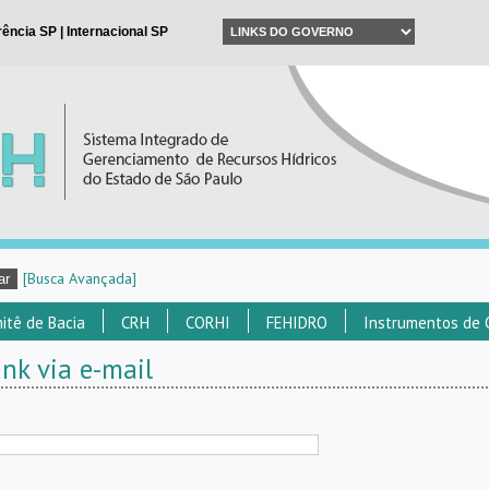
[Busca Avançada]
itê de Bacia
CRH
CORHI
FEHIDRO
Instrumentos de 
nk via e-mail