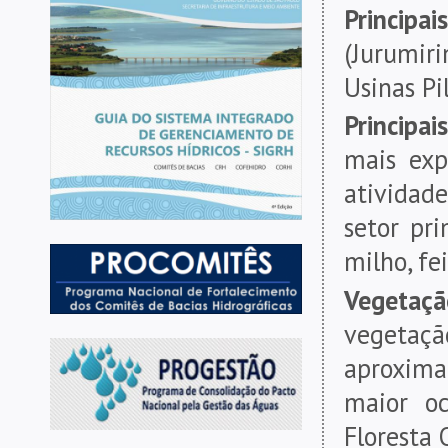
Principai
(Jurumi
Usinas Pil
Principa
mais exp
atividade
setor pri
milho, fe
Vegetaç
vegeta
aproxima
maior oc
Floresta 