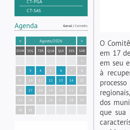
CT-PGA
CT-SAS
Agenda
Geral
|
Comitês
O Comitê
<
Agosto/2026
>
em 17 de
DOM
SEG
TER
QUA
QUI
SEX
SÁB
em seu es
1
à recupe
2
3
4
5
6
7
8
processo
9
10
11
12
13
14
15
regionais
16
17
18
19
20
21
22
dos munic
23
24
25
26
27
28
29
que sua 
30
31
caracter