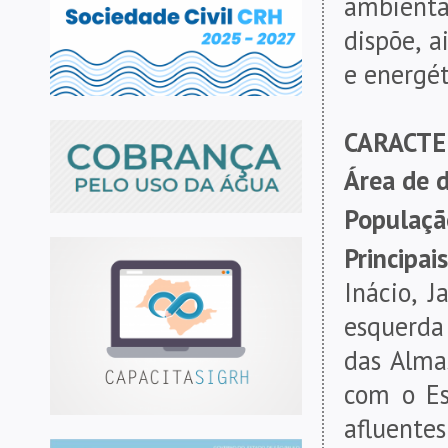
ambient
dispõe, a
e energét
CARACTE
Área de 
Populaçã
Principai
Inácio, 
esquerda 
das Alma
com o Es
afluente