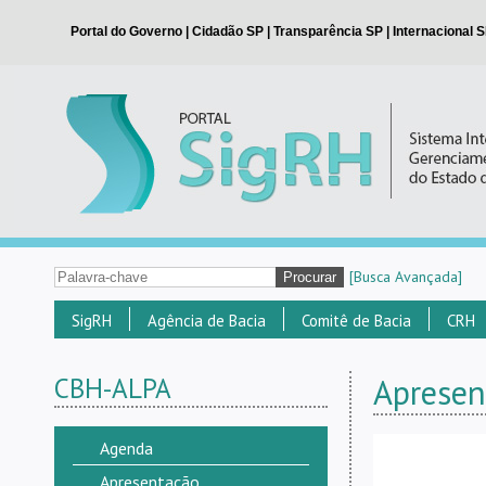
[Busca Avançada]
SigRH
Agência de Bacia
Comitê de Bacia
CRH
CBH-ALPA
Apresen
Agenda
Apresentação