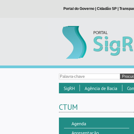
SigRH
Agência de Bacia
Com
CTUM
Agenda
Apresentação