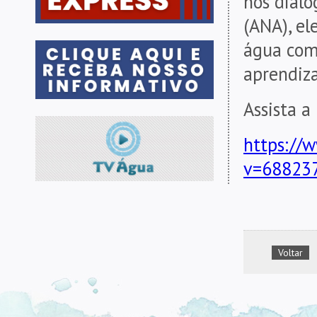
nos diálo
(ANA), el
água como
aprendiz
Assista a
https://
v=68823
Voltar