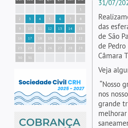
31/07/202
1
Realizamo
2
3
4
5
6
7
8
das esfer
9
10
11
12
13
14
15
de São Pa
16
17
18
19
20
21
22
de Pedro 
23
24
25
26
27
28
29
Câmara T
30
31
Veja algu
“Nosso g
nos nosso
grande t
melhorar
saneamen