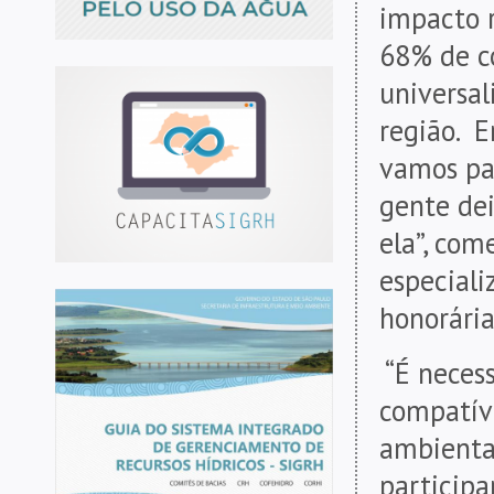
impacto 
68% de co
universal
região. 
vamos par
gente dei
ela”, com
especial
honorári
“É neces
compatív
ambiental
participa