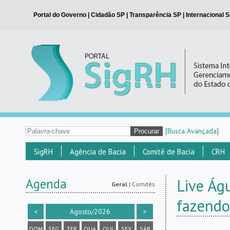
[Busca Avançada]
SigRH
Agência de Bacia
Comitê de Bacia
CRH
Agenda
Live Ág
Geral
|
Comitês
fazendo
<
Agosto/2026
>
DOM
SEG
TER
QUA
QUI
SEX
SÁB