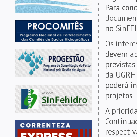
Para conc
documenta
no SinFE
Os intere
devem ap
previstas
da UGRHI
poderá i
projetos.
A priorid
Continuad
respectiv