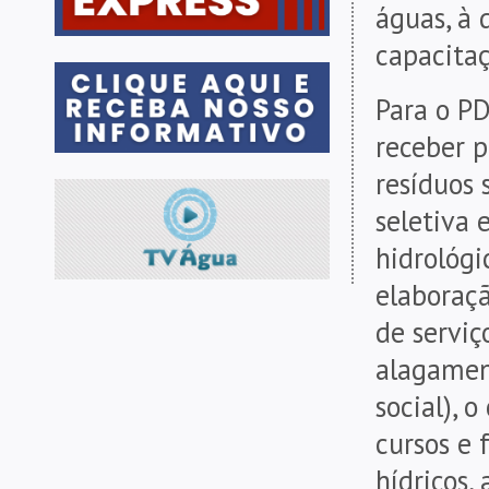
águas, à 
capacitaç
Para o PD
receber 
resíduos 
seletiva 
hidrológi
elaboraç
de serviç
alagamen
social), 
cursos e 
hídricos,