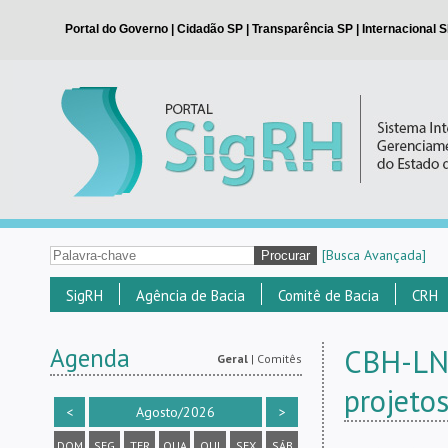
[Busca Avançada]
SigRH
Agência de Bacia
Comitê de Bacia
CRH
Agenda
CBH-LN 
Geral
|
Comitês
projeto
<
Agosto/2026
>
DOM
SEG
TER
QUA
QUI
SEX
SÁB