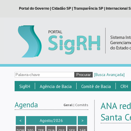
[Busca Avançada]
SigRH
Agência de Bacia
Comitê de Bacia
CRH
Agenda
ANA red
Geral
|
Comitês
Santa Ce
<
Agosto/2026
>
DOM
SEG
TER
QUA
QUI
SEX
SÁB