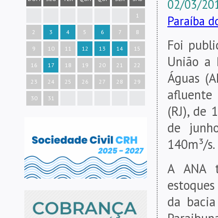
02/03/201
1
Paraíba d
2
3
4
5
6
7
8
Foi publi
9
10
11
12
13
14
15
União a 
16
17
18
19
20
21
22
Águas (A
23
24
25
26
27
28
29
afluente
30
31
(RJ), de
de junh
140m³/s.
A ANA t
estoques
da bacia
Paraibuna