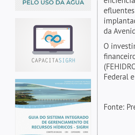
efluentes
implanta
da Avenid
O investi
financeir
(FEHIDRO
Federal e
Fonte: Pr