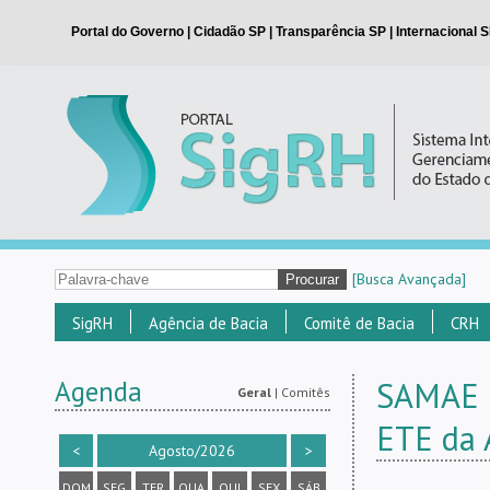
[Busca Avançada]
SigRH
Agência de Bacia
Comitê de Bacia
CRH
Agenda
SAMAE r
Geral
|
Comitês
ETE da 
<
Agosto/2026
>
DOM
SEG
TER
QUA
QUI
SEX
SÁB