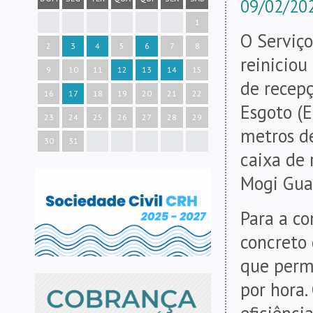
09/02/202
1
O Serviç
2
3
4
5
6
7
8
reiniciou
9
10
11
12
13
14
15
de recep
16
17
18
19
20
21
22
Esgoto (E
23
24
25
26
27
28
29
metros de
30
31
caixa de
Mogi Gua
Para a co
concreto 
que perm
por hora.
eficiênci