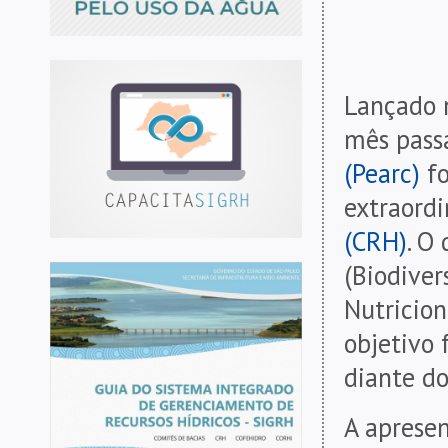
Lançado 
mês pass
(Pearc)
fo
extraord
(CRH)
. O
(Biodiver
Nutricion
objetivo 
diante do
A apresen