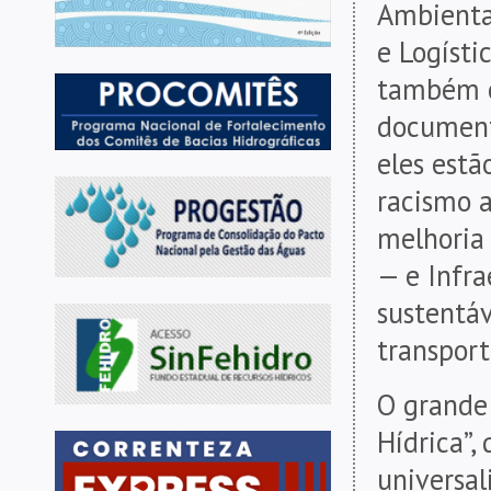
Ambiental
e Logísti
também os
documento
eles estã
racismo 
melhoria 
— e Infra
sustentáv
transport
O grande 
Hídrica”,
universal