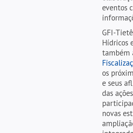
eventos c
informaç
GFI-Tietê
Hídricos 
também a
Fiscaliza
os próxim
e seus af
das ações
participa
novas es
ampliação