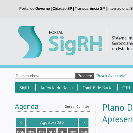
[Busca Avançada]
SigRH
Agência de Bacia
Comitê de Bacia
CRH
Agenda
Plano D
Geral
|
Comitês
Apresen
<
Agosto/2026
>
DOM
SEG
TER
QUA
QUI
SEX
SÁB