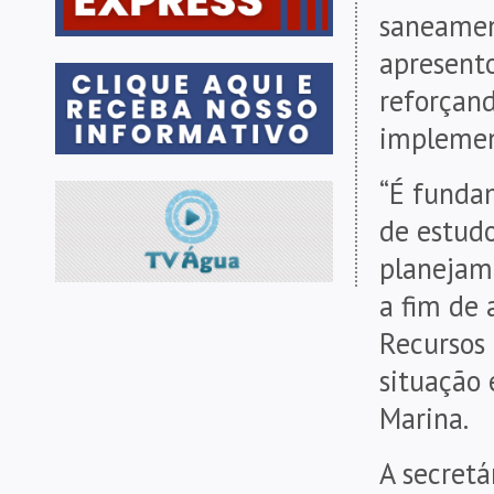
saneamen
apresento
reforçan
implement
“É fundam
de estudo
planejame
a fim de
Recursos 
situação 
Marina.
A secretá