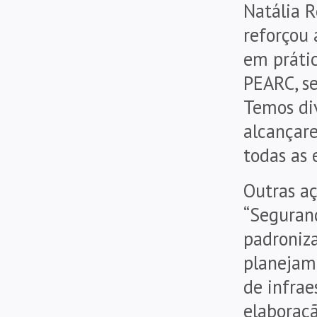
Natália R
reforçou 
em práti
PEARC, se
Temos di
alcançare
todas as 
Outras a
“Seguran
padroniz
planejame
de infrae
elaboraçã