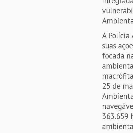
integrada
vulnerab
Ambiental
A Políci
suas açõe
focada na
ambiental
macrófita
25 de mar
Ambiental
navegáve
363.659 h
ambienta