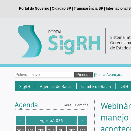
[Busca Avançada]
SigRH
Agência de Bacia
Comitê de Bacia
CRH
Agenda
Webinár
Geral
|
Comitês
manejo 
<
Agosto/2026
>
acontec
DOM
SEG
TER
QUA
QUI
SEX
SÁB