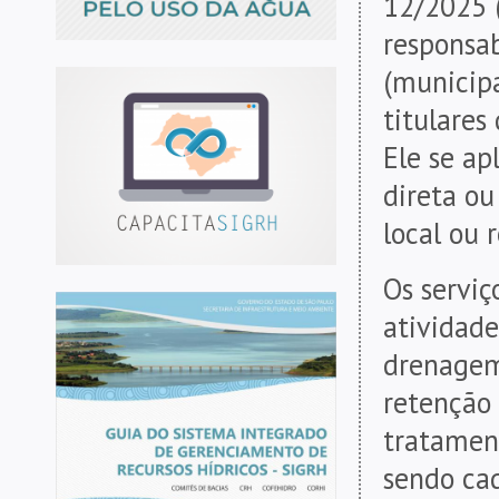
12/2025 
responsab
(municipa
titulares
Ele se ap
direta ou
local ou 
Os serviç
atividade
drenagem 
retenção
tratament
sendo ca