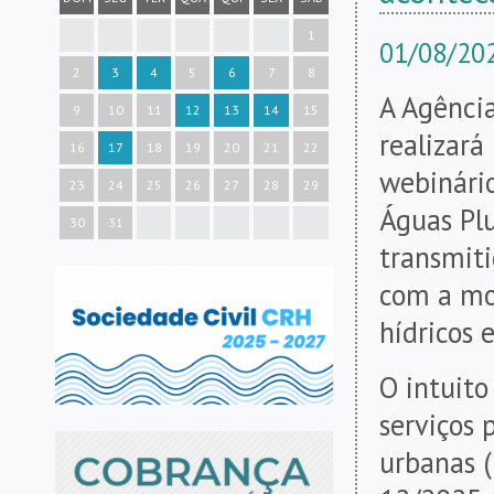
1
01/08/20
2
3
4
5
6
7
8
A Agênci
9
10
11
12
13
14
15
realizará
16
17
18
19
20
21
22
webinári
23
24
25
26
27
28
29
Águas Pl
30
31
transmiti
com a mo
hídricos 
O intuito
serviços 
urbanas 