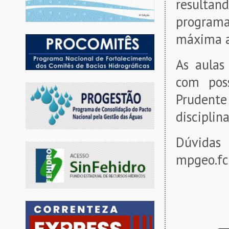
resulta
programa
máxima at
As aulas
com pos
Prudent
disciplina
Dúvidas
mpgeo.fc