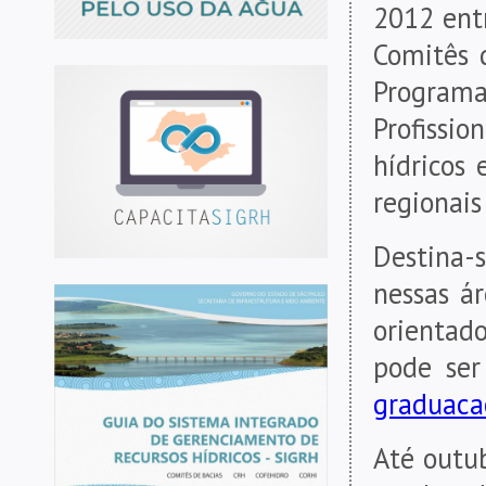
2012 ent
Comitês d
Program
Profissi
hídricos
regionais
Destina-
nessas á
orientad
pode ser
graduaca
Até outub