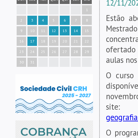
12/11/20
1
Estão ab
2
3
4
5
6
7
8
Mestrad
9
10
11
12
13
14
15
concent
16
17
18
19
20
21
22
ofertado 
23
24
25
26
27
28
29
aulas nos
30
31
O curso
disponíve
novembro
sit
geografia
O progra