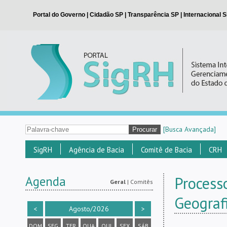
[Busca Avançada]
SigRH
Agência de Bacia
Comitê de Bacia
CRH
Agenda
Process
Geral
|
Comitês
Geograf
<
Agosto/2026
>
DOM
SEG
TER
QUA
QUI
SEX
SÁB