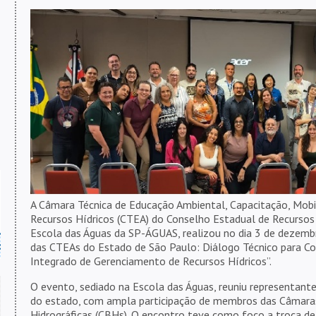
A Câmara Técnica de Educação Ambiental, Capacitação, Mobi
Recursos Hídricos (CTEA) do Conselho Estadual de Recursos 
Escola das Águas da SP-ÁGUAS, realizou no dia 3 de dezemb
das CTEAs do Estado de São Paulo: Diálogo Técnico para C
Integrado de Gerenciamento de Recursos Hídricos”.
O evento, sediado na Escola das Águas, reuniu representantes
do estado, com ampla participação de membros das Câmaras
Hidrográficas (CBHs). O encontro teve como foco a troca de