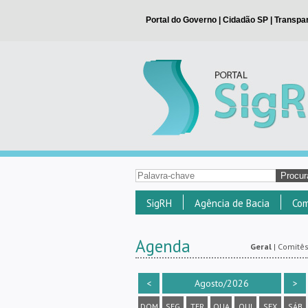
SigRH
Agência de Bacia
Com
Agenda
Geral
|
Comitê
<
Agosto/2026
>
DOM
SEG
TER
QUA
QUI
SEX
SÁB