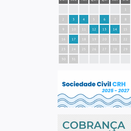
1
2
3
4
5
6
7
8
9
10
11
12
13
14
15
16
17
18
19
20
21
22
23
24
25
26
27
28
29
30
31