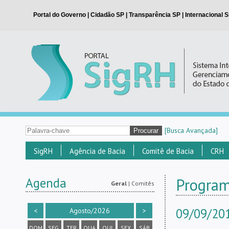
[Busca Avançada]
SigRH
Agência de Bacia
Comitê de Bacia
CRH
Agenda
Program
Geral
|
Comitês
09/09/201
<
Agosto/2026
>
DOM
SEG
TER
QUA
QUI
SEX
SÁB