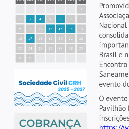
Promovid
1
Associaçã
2
3
4
5
6
7
8
Nacional
9
10
11
12
13
14
15
consolid
16
17
18
19
20
21
22
important
23
24
25
26
27
28
29
Brasil e 
30
31
Encontro
Saneamen
evento do
O evento 
Pavilhão
inscriçõe
https://w