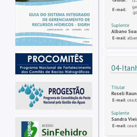
ga
E-mail:
.g
Suplente
Albano Soar
E-mail:
alba
04-Ita
Titular
Roseli Rau
E-mail:
cea.
Suplente
Sandra Viei
E-mail:
cea.