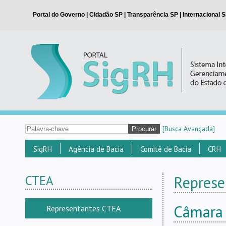
[Busca Avançada]
SigRH
Agência de Bacia
Comitê de Bacia
CRH
CTEA
Represe
Câmara 
Representantes CTEA