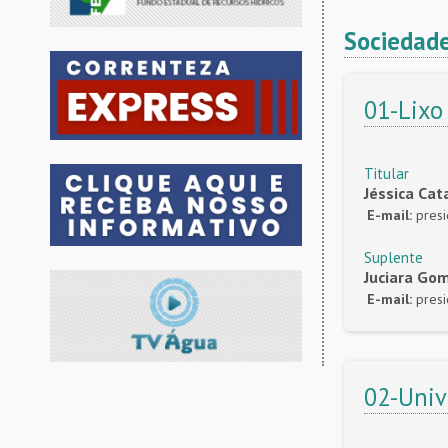
Sociedade
01-Lixo
Titular
Jéssica Cat
E-mail:
pres
Suplente
Juciara Gom
E-mail:
pres
02-Univ