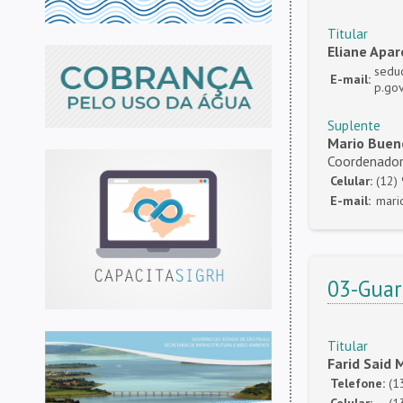
Titular
Eliane Apar
sedu
E-mail:
p.gov
Suplente
Mario Bueno
Coordenado
Celular:
(12)
E-mail:
mari
03-Guar
Titular
Farid Said 
Telefone:
(1
Celular:
(1