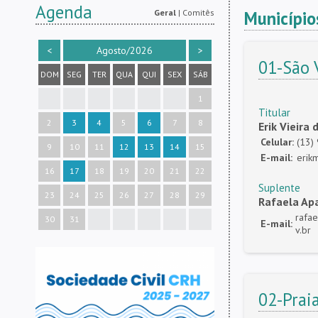
Agenda
Município
Geral
|
Comitês
<
Agosto/2026
>
01-São 
DOM
SEG
TER
QUA
QUI
SEX
SÁB
1
Titular
2
3
4
5
6
7
8
Erik Vieira
Celular:
(13)
9
10
11
12
13
14
15
E-mail:
erik
16
17
18
19
20
21
22
Suplente
23
24
25
26
27
28
29
Rafaela Apa
rafa
30
31
E-mail:
v.br
02-Prai