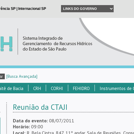
[Busca Avançada]
itê de Bacia
CRH
CORHI
FEHIDRO
Instrumentos de 
Reunião da CTAJI
Data do evento:
08/07/2011
Horário:
09:00
Local:
R. Bela Cintra, 847, 11º andar, Sala de Reuniões  Conso