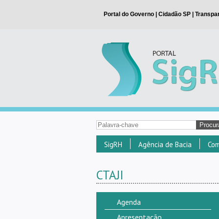
SigRH
Agência de Bacia
Com
CTAJI
Agenda
Apresentação