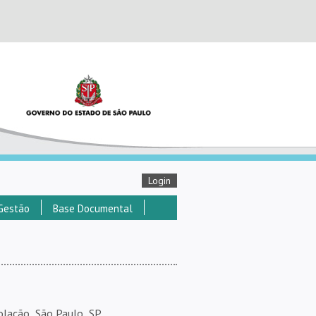
Login
Gestão
Base Documental
lação  São Paulo  SP.