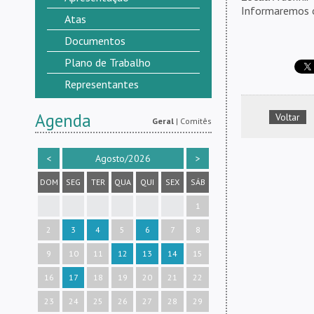
Informaremos 
Atas
Documentos
Plano de Trabalho
Representantes
Agenda
Voltar
Geral
|
Comitês
<
Agosto/2026
>
DOM
SEG
TER
QUA
QUI
SEX
SÁB
1
2
3
4
5
6
7
8
9
10
11
12
13
14
15
16
17
18
19
20
21
22
23
24
25
26
27
28
29