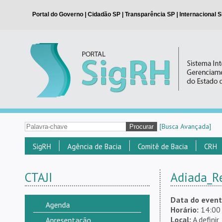
[Busca Avançada]
SigRH
Agência de Bacia
Comitê de Bacia
CRH
CTAJI
Adiada_R
Data do event
Agenda
Horário:
14:00
Local:
A definir
Apresentação