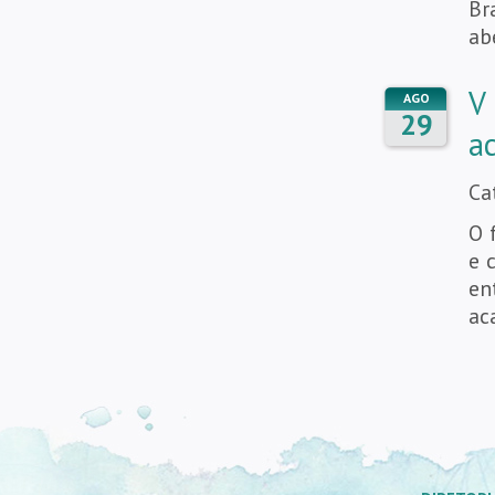
Br
ab
V
AGO
29
a
Ca
O 
e 
en
ac