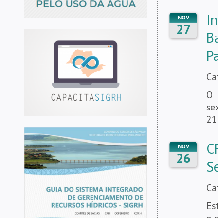
I
NOV
27
B
Pa
Ca
O 
se
21
C
NOV
26
S
Ca
Es
o 