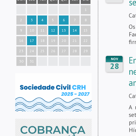
s
1
Ca
2
3
4
5
6
7
8
Os
9
10
11
12
13
14
15
Fa
fi
16
17
18
19
20
21
22
23
24
25
26
27
28
29
E
NOV
30
31
28
n
a
Ca
A 
se
pr
Hí