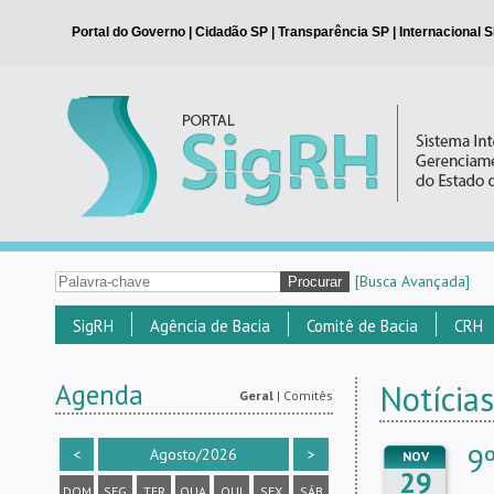
[Busca Avançada]
SigRH
Agência de Bacia
Comitê de Bacia
CRH
Agenda
Notícias
Geral
|
Comitês
9
<
Agosto/2026
>
NOV
29
DOM
SEG
TER
QUA
QUI
SEX
SÁB