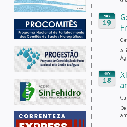
G
NOV
19
F
Ca
A 
Ág
X
NOV
18
a
Ca
De
am