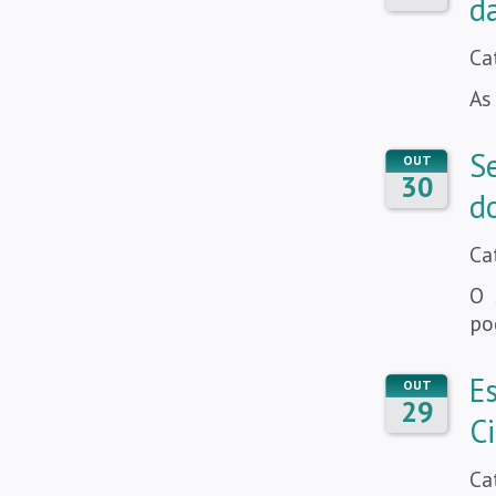
d
Ca
As
S
OUT
30
do
Ca
O 
po
E
OUT
29
C
Ca