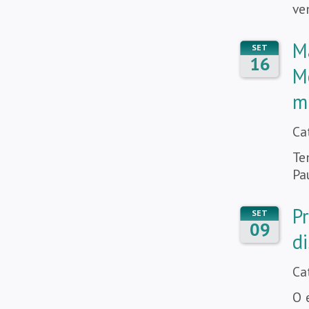
ve
M
SET
16
M
m
Ca
Te
Pa
P
SET
09
d
Ca
O 