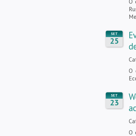
O 
Ru
Me
E
SET
25
de
Ca
O 
Ec
W
SET
23
a
Ca
O 