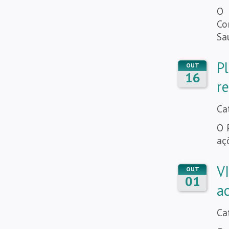
O 
Co
Sa
P
OUT
16
r
Ca
O 
aç
V
OUT
01
a
Ca