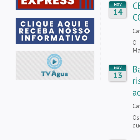
C
NOV
14
C
Ca
O 
Ma
B
NOV
13
r
a
Ca
Os
qu