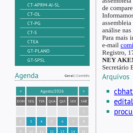
assembleia
CT-APRM-AJ-SL
de compare
CT-OL
Informamos
assembleia 
CT-PG
análise nas
CT-S
Para mais i
CTEA
e-mail
comi
GT-PLANO
Registro, 1
NEY AKE
GT-SPSL
Secretário 
Agenda
Arquivos
Geral
|
Comitês
cbhat
<
Agosto/2026
>
edita
DOM
SEG
TER
QUA
QUI
SEX
SÁB
procu
1
2
3
4
5
6
7
8
9
10
11
12
13
14
15