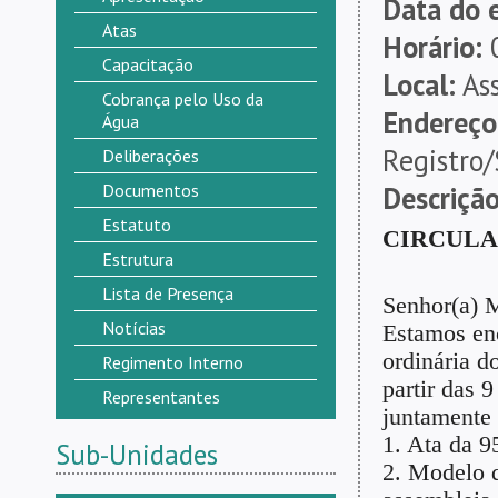
Data do 
Atas
Horário:
0
Capacitação
Local:
Ass
Cobrança pelo Uso da
Endereço
Água
Registro
Deliberações
Documentos
Descrição
Estatuto
CIRCULAR
Estrutura
Lista de Presença
Senhor(a) 
Notícias
Estamos en
ordinária d
Regimento Interno
partir das 
Representantes
juntamente
1. Ata da 9
Sub-Unidades
2. Modelo d