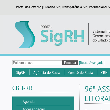
[Busca Avançada]
SigRH
Agência de Bacia
Comitê de Bacia
CRH
CBH-RB
96ª AS
LITORA
Agenda
Apresentação