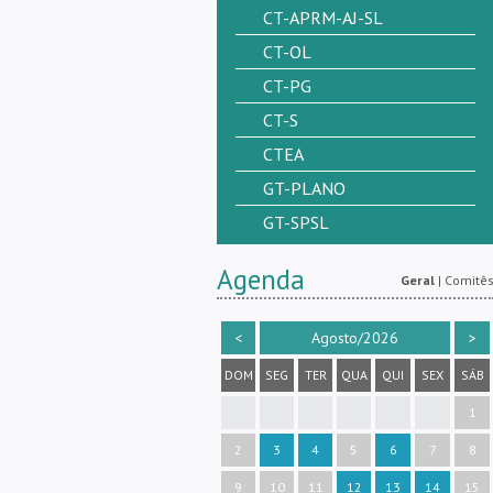
CT-APRM-AJ-SL
CT-OL
CT-PG
CT-S
CTEA
GT-PLANO
GT-SPSL
Agenda
Geral
|
Comitê
<
Agosto/2026
>
DOM
SEG
TER
QUA
QUI
SEX
SÁB
1
2
3
4
5
6
7
8
9
10
11
12
13
14
15