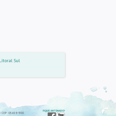
itoral Sul
FIQUE ANTENADO!
P - CEP: 05459-900