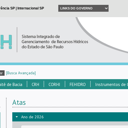
[Busca Avançada]
itê de Bacia
CRH
CORHI
FEHIDRO
Instrumentos de 
Atas
Ano de 2026