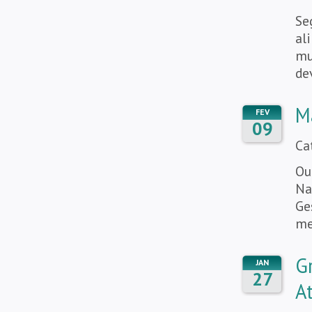
Se
al
mu
de
M
FEV
09
Ca
Ou
Na
Ge
me
G
JAN
27
At