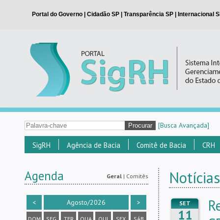
[Busca Avançada]
SigRH
Agência de Bacia
Comitê de Bacia
CRH
Agenda
Notícia
Geral
|
Comitês
R
<
Agosto/2026
>
SET
11
DOM
SEG
TER
QUA
QUI
SEX
SÁB