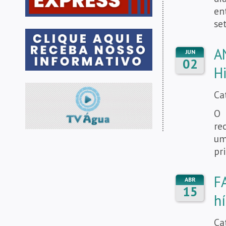
en
se
A
JUN
02
H
Ca
O 
re
um
pr
F
ABR
15
hí
Ca