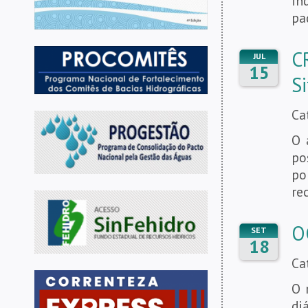
in
pa
C
JUL
15
S
Ca
O 
po
po
re
O
SET
18
Ca
O 
di