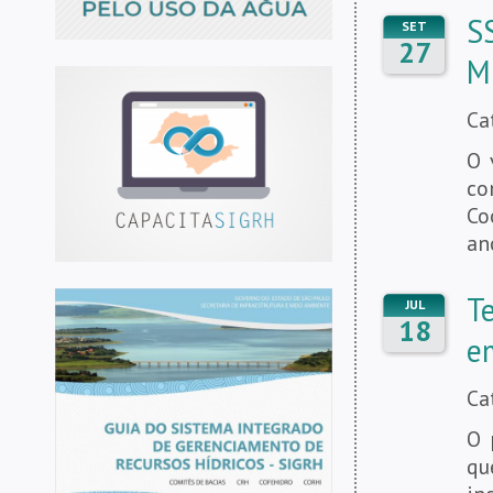
S
SET
27
M
Ca
O 
co
Co
an
T
JUL
18
e
Ca
O 
qu