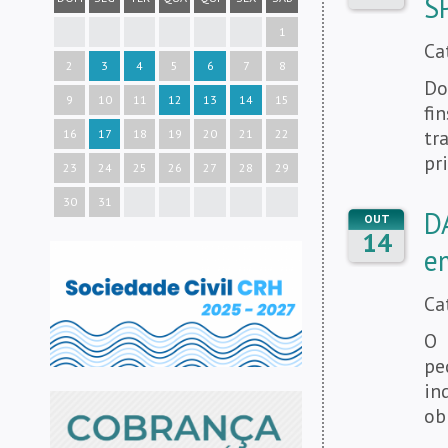
S
1
Ca
2
3
4
5
6
7
8
Do
9
10
11
12
13
14
15
fi
tr
16
17
18
19
20
21
22
pr
23
24
25
26
27
28
29
30
31
D
OUT
14
e
Ca
O 
pe
in
ob