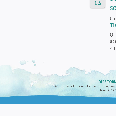
13
s
Ca
Ti
O 
ac
ag
DIRETORI
Av. Professor Frederico Hermann Júnior, 345 -
Telefone: (11) 