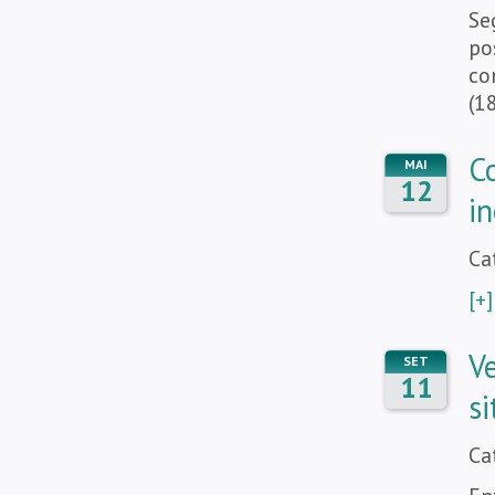
Se
po
co
(1
C
MAI
12
i
Ca
[+]
V
SET
11
si
Ca