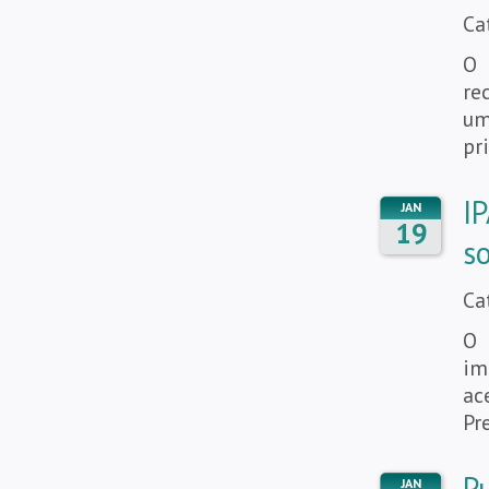
Ca
O 
re
um
pr
I
JAN
19
s
Ca
O 
im
ac
Pr
P
JAN