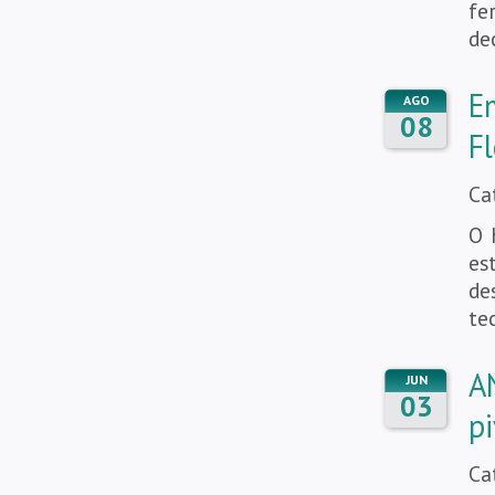
fe
de
E
AGO
08
Fl
Ca
O 
es
de
te
A
JUN
03
pi
Ca