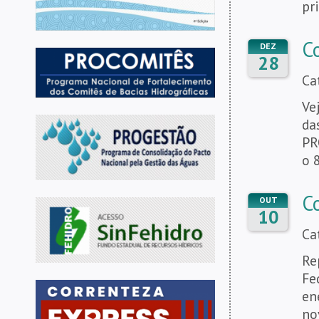
pr
C
DEZ
28
Ca
Ve
da
PR
o 
C
OUT
10
Ca
Re
Fe
en
no