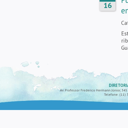
16
e
Ca
Es
ri
Gu
DIRETORI
Av. Professor Frederico Hermann Júnior, 345 -
Telefone: (11) 