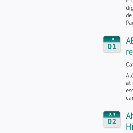
En
di
de
Pa
A
JUL
01
r
Ca
Al
at
es
ca
A
JUN
02
H