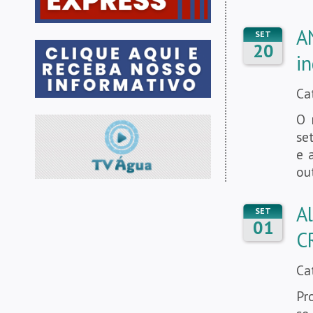
A
SET
20
in
Ca
O 
se
e 
ou
A
SET
01
C
Ca
Pr