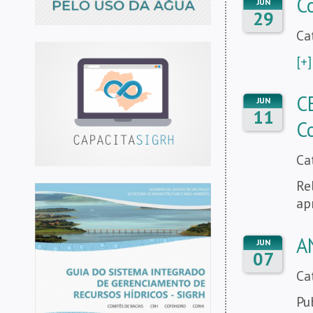
C
JUN
29
Ca
[+]
C
JUN
11
C
Ca
Re
ap
A
JUN
07
Ca
Pu