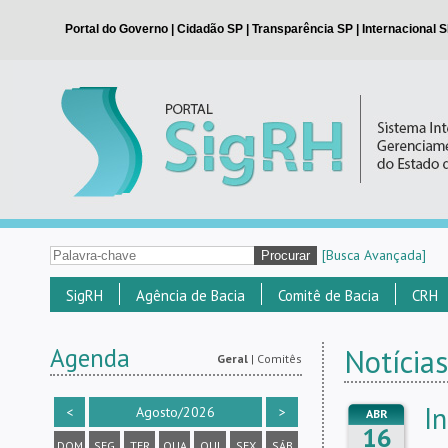
[Busca Avançada]
SigRH
Agência de Bacia
Comitê de Bacia
CRH
Agenda
Notícias
Geral
|
Comitês
I
<
Agosto/2026
>
ABR
16
DOM
SEG
TER
QUA
QUI
SEX
SÁB