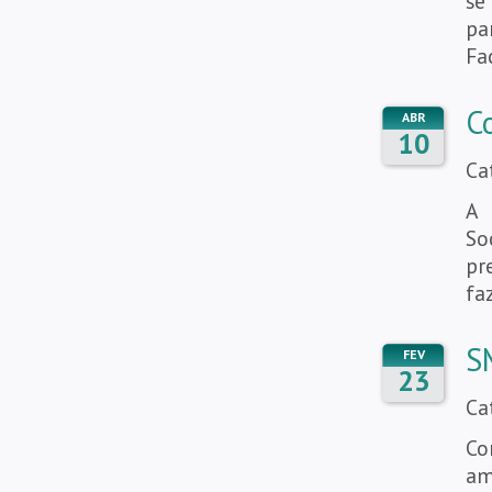
se
pa
Fa
C
ABR
10
Ca
A 
So
pr
fa
S
FEV
23
Ca
Co
am