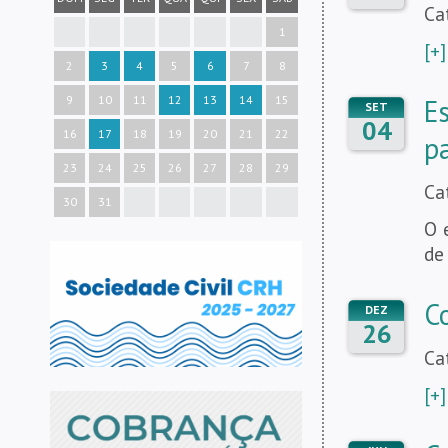
Ca
1
[+]
2
3
4
5
6
7
8
9
10
11
12
13
14
15
E
SET
04
16
17
18
19
20
21
22
p
23
24
25
26
27
28
29
Ca
30
31
O 
de
C
DEZ
26
Ca
[+]