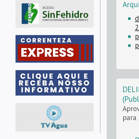
Arqu
d
2
p
p
DELI
(Pub
Aprov
para 