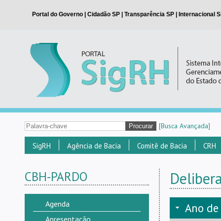
[Busca Avançada]
SigRH
Agência de Bacia
Comitê de Bacia
CRH
CBH-PARDO
Deliber
Agenda
Ano de
Apresentação