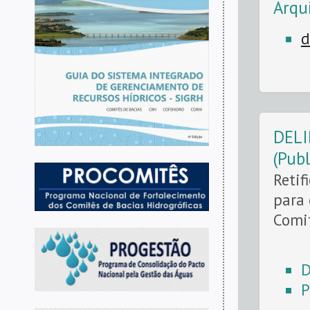
Arqu
d
DELI
(Pub
Retif
para 
Comit
D
P