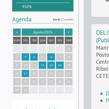
RSPB
Agenda
Geral
|
Comitês
DELI
<
Agosto/2026
>
(Pub
DOM
SEG
TER
QUA
QUI
SEX
SÁB
Manif
1
Posto
2
3
4
5
6
7
8
Centr
9
10
11
12
13
14
15
Ribei
16
17
18
19
20
21
22
CETE
23
24
25
26
27
28
29
30
31
D
P