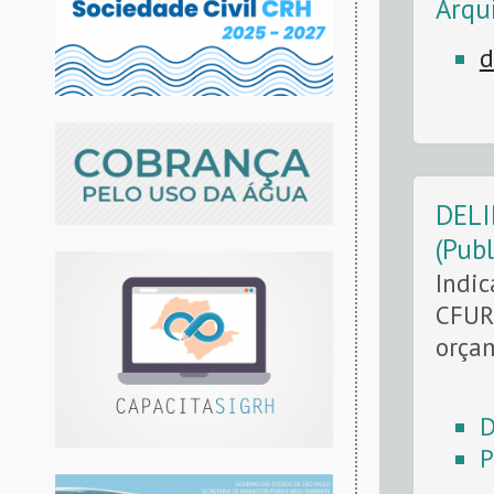
Arqu
d
DELI
(Pub
Indic
CFURH
orçam
D
P