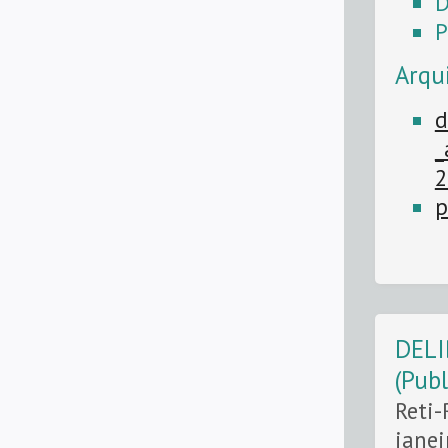
D
P
Arqu
d
_
2
p
DELI
(Pub
Reti-
janei