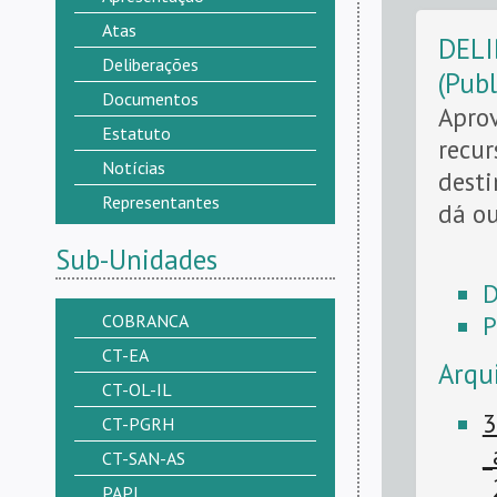
Atas
DELI
Deliberações
(Pub
Documentos
Aprov
Estatuto
recur
Notícias
desti
Representantes
dá ou
Sub-Unidades
D
COBRANCA
P
CT-EA
Arqu
CT-OL-IL
3
CT-PGRH
_
CT-SAN-AS
_
PAPI