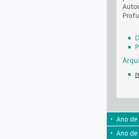
Autor
Profu
D
P
Arqu
r
Ano de
Ano de